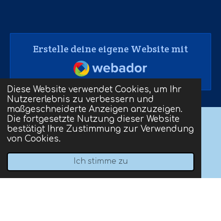
Erstelle deine eigene Website mit
Webador
Diese Website verwendet Cookies, um Ihr
Nutzererlebnis zu verbessern und
maßgeschneiderte Anzeigen anzuzeigen.
Die fortgesetzte Nutzung dieser Website
bestätigt Ihre Zustimmung zur Verwendung
von Cookies.
I
n
Ich stimme zu
s
t
Impressum
und
Datenschutz
© 2023 - 2026 CSD Lüdenscheid
a
Mit Unterstützung von
Webador